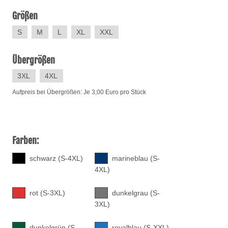
Größen
S
M
L
XL
XXL
Übergrößen
3XL
4XL
Aufpreis bei Übergrößen: Je 3,00 Euro pro Stück
Farben:
schwarz (S-4XL)
marineblau (S-
4XL)
rot (S-3XL)
dunkelgrau (S-
3XL)
dunkelgrün (S-
royalblau (S-XXL)