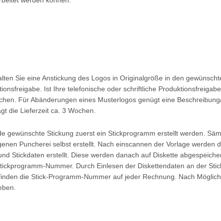
ten Sie eine Anstickung des Logos in Originalgröße in den gewünschte
nsfreigabe. Ist Ihre telefonische oder schriftliche Produktionsfreigabe e
ochen. Für Abänderungen eines Musterlogos genügt eine Beschreibung/
gt die Lieferzeit ca. 3 Wochen.
de gewünschte Stickung zuerst ein Stickprogramm erstellt werden. Sä
enen Puncherei selbst erstellt. Nach einscannen der Vorlage werden do
- und Stickdaten erstellt. Diese werden danach auf Diskette abgespeiche
Stickprogramm-Nummer. Durch Einlesen der Diskettendaten an der Sti
finden die Stick-Programm-Nummer auf jeder Rechnung. Nach Möglichke
eben.