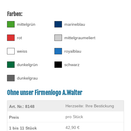
Farben:
mittelgrün
marineblau
rot
mittelgraumeliert
weiss
royalblau
dunkelgrün
schwarz
dunkelgrau
Ohne unser Firmenlogo A.Walter
Herzseite: Ihre Bestickung
pro Stück
42,90 €