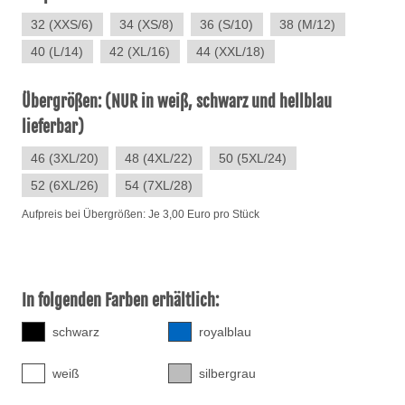
32 (XXS/6)
34 (XS/8)
36 (S/10)
38 (M/12)
40 (L/14)
42 (XL/16)
44 (XXL/18)
Übergrößen: (NUR in weiß, schwarz und hellblau
lieferbar)
46 (3XL/20)
48 (4XL/22)
50 (5XL/24)
52 (6XL/26)
54 (7XL/28)
Aufpreis bei Übergrößen: Je 3,00 Euro pro Stück
In folgenden Farben erhältlich:
schwarz
royalblau
weiß
silbergrau