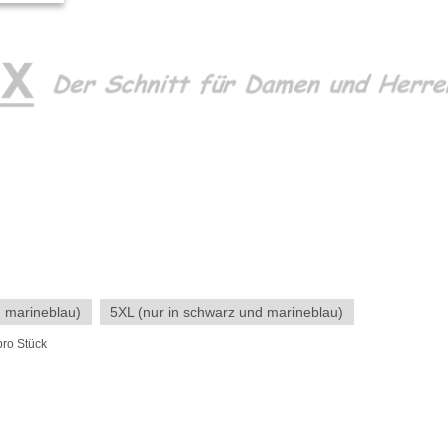
d marineblau)
5XL (nur in schwarz und marineblau)
pro Stück