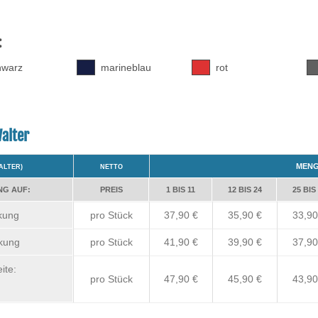
:
hwarz
marineblau
rot
alter
MEN
ALTER)
NETTO
NG AUF:
PREIS
1 BIS 11
12 BIS 24
25 BIS
ckung
pro Stück
37,90 €
35,90 €
33,90
ckung
pro Stück
41,90 €
39,90 €
37,90
ite:
pro Stück
47,90 €
45,90 €
43,90