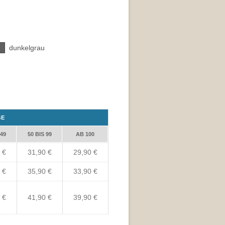
dunkelgrau
GE
 49
50 BIS 99
AB 100
 €
31,90 €
29,90 €
 €
35,90 €
33,90 €
 €
41,90 €
39,90 €