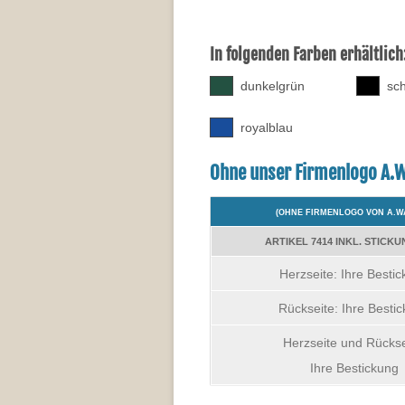
In folgenden Farben erhältlich
dunkelgrün
sc
royalblau
Ohne unser Firmenlogo A.W
(OHNE FIRMENLOGO VON A.W
ARTIKEL 7414 INKL. STICKU
Herzseite: Ihre Besti
Rückseite: Ihre Besti
Herzseite und Rückse
Ihre Bestickung