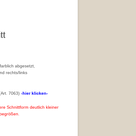
tt
farblich abgesetzt,
nd rechts/links
(Art. 7063)
-hier klicken-
re Schnittform deutlich kleiner
obegrößen.