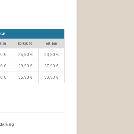
NGE
S 49
50 BIS 99
AB 100
0 €
25,90 €
23,90 €
0 €
29,90 €
27,90 €
0 €
35,90 €
33,90 €
klärung