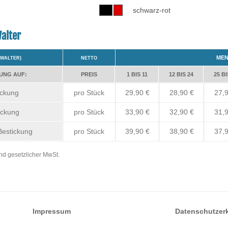
schwarz-rot
alter
ME
.WALTER)
NETTO
KUNG AUF:
PREIS
1 BIS 11
12 BIS 24
25 BI
ickung
pro Stück
29,90 €
28,90 €
27,9
ickung
pro Stück
33,90 €
32,90 €
31,9
Bestickung
pro Stück
39,90 €
38,90 €
37,9
nd gesetzlicher MwSt.
Impressum
Datenschutzer