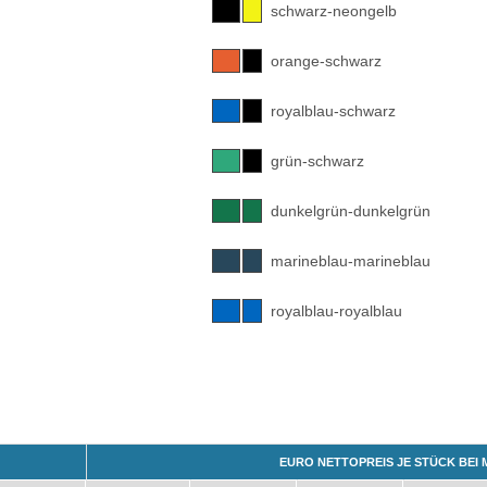
schwarz-neongelb
orange-schwarz
royalblau-schwarz
grün-schwarz
dunkelgrün-dunkelgrün
marineblau-marineblau
royalblau-royalblau
EURO NETTOPREIS JE STÜCK BEI 