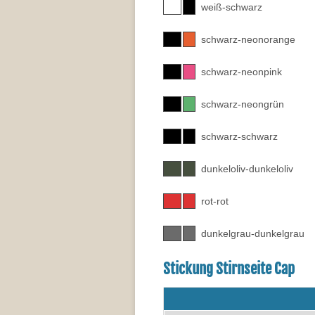
weiß-schwarz
schwarz-neonorange
schwarz-neonpink
schwarz-neongrün
schwarz-schwarz
dunkeloliv-dunkeloliv
rot-rot
dunkelgrau-dunkelgrau
Stickung Stirnseite Cap