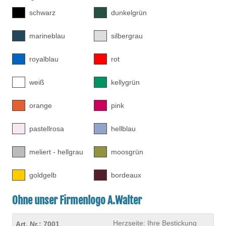
schwarz
dunkelgrün
marineblau
silbergrau
royalblau
rot
weiß
kellygrün
orange
pink
pastellrosa
hellblau
meliert - hellgrau
moosgrün
goldgelb
bordeaux
Ohne unser Firmenlogo A.Walter
Herzseite: Ihre Bestickung