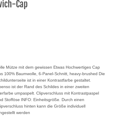
wich-Cap
olle Mütze mit dem gewissen Etwas Hochwertiges Cap
us 100% Baumwolle, 6-Panel-Schnitt, heavy-brushed Die
hildunterseite ist in einer Kontrastfarbe gestaltet.
enso ist der Rand des Schildes in einer zweiten
erfarbe umpaspelt. Clipverschluss mit Kontrastpaspel
nd Stofföse INFO: Einheitsgröße. Durch einen
ipverschluss hinten kann die Größe individuell
ingestellt werden