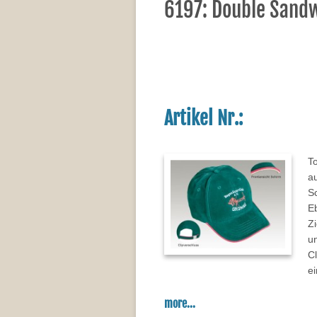
6197: Double Sand
Artikel Nr.:
T
a
Sc
Eb
Zi
u
Cl
e
more...