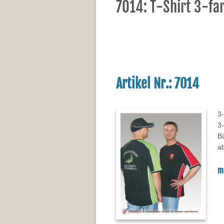
7014: T-Shirt 3-fa
Artikel Nr.: 7014
3-
3-
B
a
mo